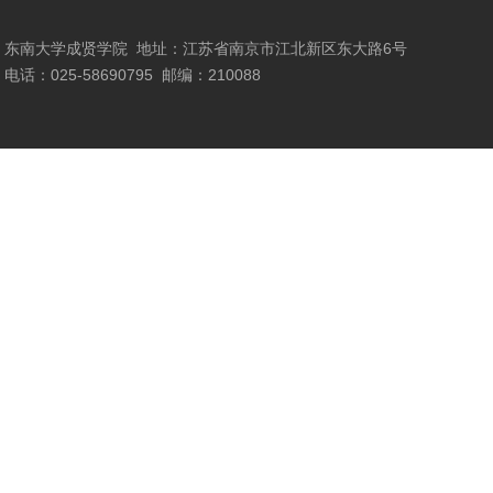
东南大学成贤学院
地址：江苏省南京市江北新区东大路6号
电话：025-58690795
邮编：210088